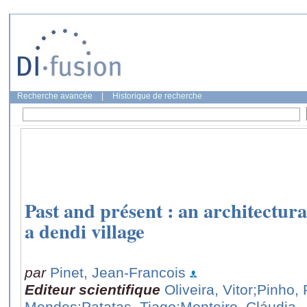
Recherche avancée
|
Historique de recherche
Past and présent : an architectura
a dendi village
par
Pinet, Jean-Francois
Editeur scientifique
Oliveira, Vitor
;Pinho, 
Mendes
;Patatas, Tiago
;Monteiro, Cláudia