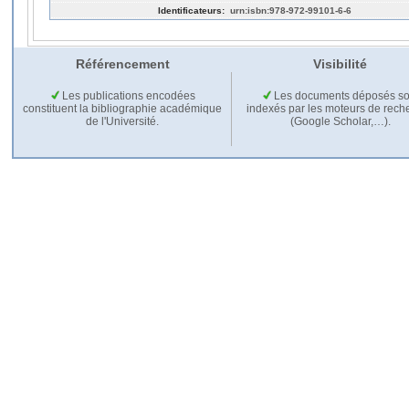
Identificateurs:
urn:isbn:978-972-99101-6-6
Référencement
Visibilité
Les publications encodées
Les documents déposés so
constituent la bibliographie académique
indexés par les moteurs de rech
de l'Université.
(Google Scholar,…).