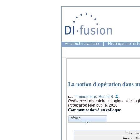
Recherche avancée
|
Historique de rec
La notion d’opération dans un
par
Timmermans, Benoît R.
Référence
Laboratoire « Logiques de l’ag
Publication
Non publié, 2016
Communication à un colloque
DÉTAILS
Titre:
La
Auteur:
Ti