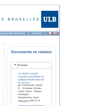
propos de DI-fusion
|
Contact
|
Documents en relation
DI-fusion
Le risque comme
concept scientifique et
politique:Modération de
la session
par Timmermans, Benoît
R. , Schroeder, Nicolas ,
Fontijn, Karen , Delaere,
Christophe ,
Vanderhoeven, Sonia
2024-11-12
Publication
Sentience in the history