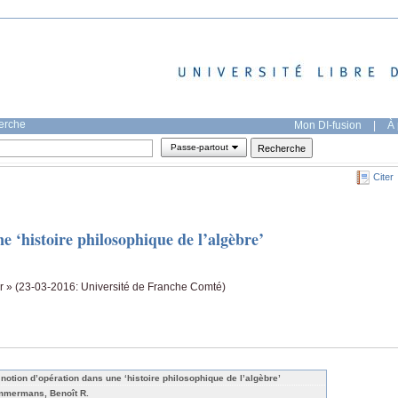
herche
Mon DI-fusion
|
À 
Passe-partout
Citer
e ‘histoire philosophique de l’algèbre’
ir » (23-03-2016: Université de Franche Comté)
 notion d’opération dans une ‘histoire philosophique de l’algèbre’
mmermans, Benoît R.