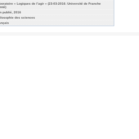
boratoire « Logiques de l’agir » (23-03-2016: Université de Franche
mté)
n publié, 2016
ilosophie des sciences
ançais