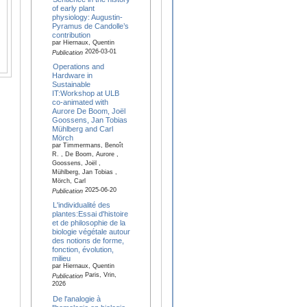
of early plant
physiology: Augustin-
Pyramus de Candolle’s
contribution
par Hiernaux, Quentin
2026-03-01
Publication
Operations and
Hardware in
Sustainable
IT:Workshop at ULB
co-animated with
Aurore De Boom, Joël
Goossens, Jan Tobias
Mühlberg and Carl
Mörch
par Timmermans, Benoît
R. , De Boom, Aurore ,
Goossens, Joël ,
Mühlberg, Jan Tobias ,
Mörch, Carl
2025-06-20
Publication
L'individualité des
plantes:Essai d'histoire
et de philosophie de la
biologie végétale autour
des notions de forme,
fonction, évolution,
milieu
par Hiernaux, Quentin
Paris, Vrin,
Publication
2026
De l'analogie à