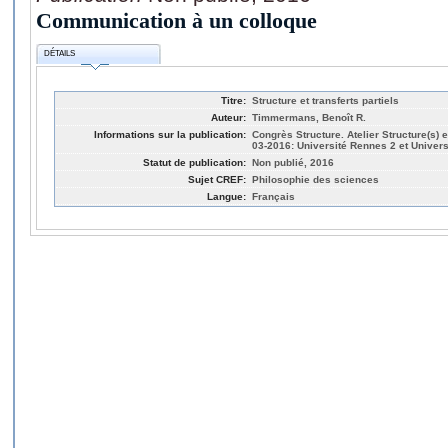
Communication à un colloque
DÉTAILS
Titre:
Structure et transferts partiels
Auteur:
Timmermans, Benoît R.
Informations sur la publication:
Congrès Structure. Atelier Structure(s) 
03-2016: Université Rennes 2 et Univers
Statut de publication:
Non publié, 2016
Sujet CREF:
Philosophie des sciences
Langue:
Français