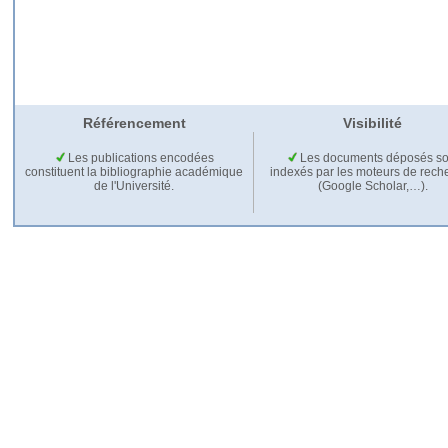
Référencement
Visibilité
Les publications encodées
Les documents déposés so
constituent la bibliographie académique
indexés par les moteurs de rech
de l'Université.
(Google Scholar,…).