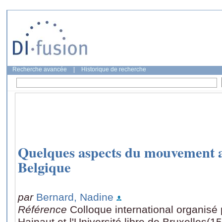
Recherche avancée
|
Historique de recherche
Quelques aspects du mouvement a
Belgique
par
Bernard, Nadine
Référence
Colloque international organisé 
Hainaut et l'Université libre de Bruxelles