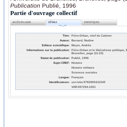
Publication
Publié, 1996
Partie d'ouvrage collectif
ACCÈS EN LIGNE
DÉTAILS
STATISTIQUES
Titre:
Frère-Orban, chef du Cabinet
Auteur:
Bernard, Nadine
Editeur scientifique:
Meyer, Andrée
Informations sur la publication:
Frère-Orban et le libéralisme politique, 
Bruxelles, page (11-23)
Statut de publication:
Publié, 1996
Sujet CREF:
Histoire
Histoire militaire
Sciences sociales
Langue:
Français
Identificateurs:
urn:isbn:9782800411545
VAR-557294-1001