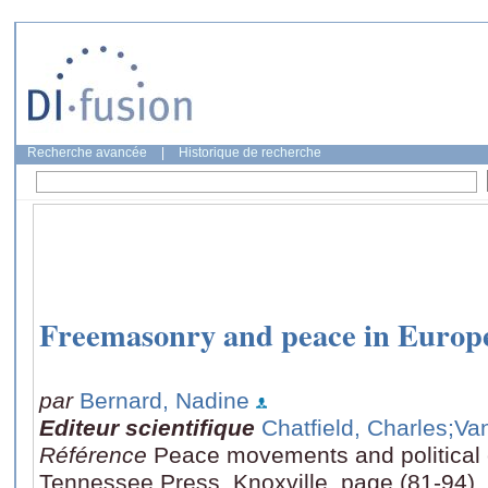
Recherche avancée
|
Historique de recherche
Freemasonry and peace in Europe
par
Bernard, Nadine
Editeur scientifique
Chatfield, Charles
;Va
Référence
Peace movements and political c
Tennessee Press, Knoxville, page (81-94)