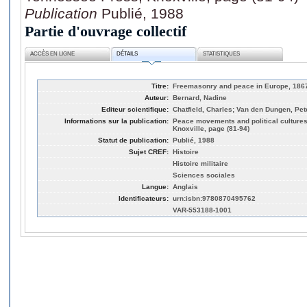
Publication
Publié, 1988
Partie d'ouvrage collectif
ACCÈS EN LIGNE
DÉTAILS
STATISTIQUES
Titre:
Freemasonry and peace in Europe, 186
Auteur:
Bernard, Nadine
Editeur scientifique:
Chatfield, Charles; Van den Dungen, Pet
Informations sur la publication:
Peace movements and political cultures
Knoxville, page (81-94)
Statut de publication:
Publié, 1988
Sujet CREF:
Histoire
Histoire militaire
Sciences sociales
Langue:
Anglais
Identificateurs:
urn:isbn:9780870495762
VAR-553188-1001