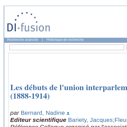
Recherche avancée
|
Historique de recherche
Les débuts de l'union interparlem
(1888-1914)
par
Bernard, Nadine
Editeur scientifique
Bariety, Jacques
;Fleu
Référence
Colloque organisé par l'associati