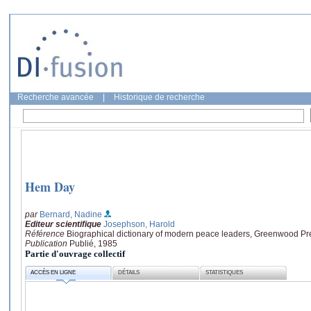
Recherche avancée
|
Historique de recherche
Hem Day
par
Bernard, Nadine
Editeur scientifique
Josephson, Harold
Référence
Biographical dictionary of modern peace leaders, Greenwood Pr
Publication
Publié, 1985
Partie d'ouvrage collectif
ACCÈS EN LIGNE
DÉTAILS
STATISTIQUES