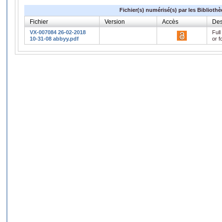
Fichier(s) numérisé(s) par les Biblioth
Fichier
Version
Accès
Des
VX-007084 26-02-2018
Full
10-31-08 abbyy.pdf
or f