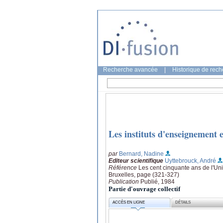
Recherche avancée
|
Historique de rec
Les instituts d'enseignement 
par
Bernard, Nadine
Editeur scientifique
Uyttebrouck, André
Référence
Les cent cinquante ans de l'Univ
Bruxelles, page (321-327)
Publication
Publié, 1984
Partie d'ouvrage collectif
ACCÈS EN LIGNE
DÉTAILS