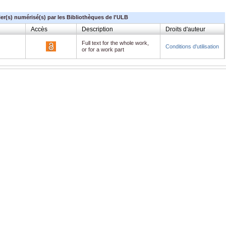
ier(s) numérisé(s) par les Bibliothèques de l'ULB
Accès
Description
Droits d'auteur
Full text for the whole work,
Conditions d'utilisation
or for a work part