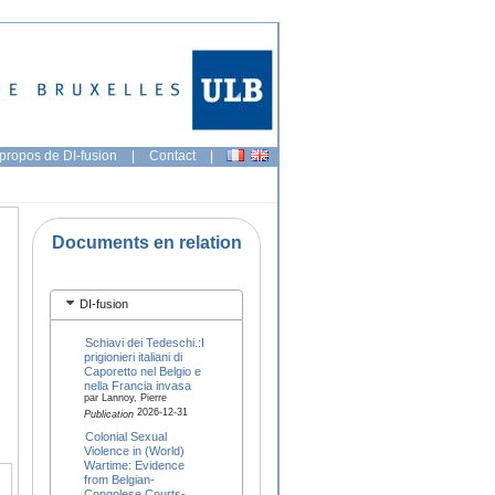
propos de DI-fusion
|
Contact
|
Documents en relation
DI-fusion
Schiavi dei Tedeschi.:I
prigionieri italiani di
Caporetto nel Belgio e
nella Francia invasa
par Lannoy, Pierre
2026-12-31
Publication
Colonial Sexual
Violence in (World)
Wartime: Evidence
from Belgian-
Congolese Courts-