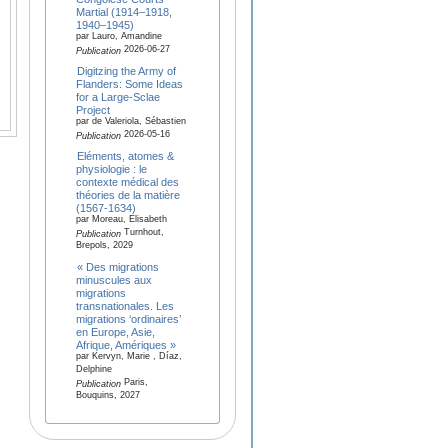
Martial (1914–1918,
1940–1945)
par Lauro, Amandine
2026-06-27
Publication
Digitzing the Army of
Flanders: Some Ideas
for a Large-Sclae
Project
par de Valeriola, Sébastien
2026-05-16
Publication
Eléments, atomes &
physiologie : le
contexte médical des
théories de la matière
(1567-1634)
par Moreau, Elisabeth
Turnhout,
Publication
Brepols, 2029
« Des migrations
minuscules aux
migrations
transnationales. Les
migrations ‘ordinaires’
en Europe, Asie,
Afrique, Amériques »
par Kervyn, Marie , Díaz,
Delphine
Paris,
Publication
Bouquins, 2027