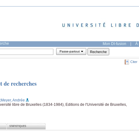
herche
Mon DI-fusion
|
À 
Passe-partout
Citer
et de recherches
;Meyer, Andrée
ersité libre de Bruxelles (1834-1984), Editions de l'Université de Bruxelles,
STATISTIQUES