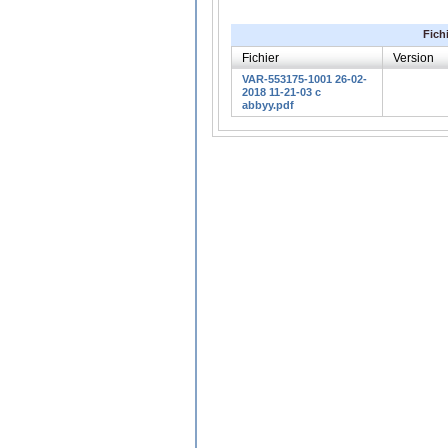
Fich
Fichier
Version
VAR-553175-1001 26-02-
2018 11-21-03 c
abbyy.pdf