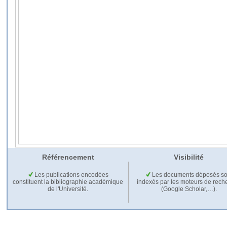
Référencement
Visibilité
Les publications encodées
Les documents déposés so
constituent la bibliographie académique
indexés par les moteurs de rech
de l'Université.
(Google Scholar,…).