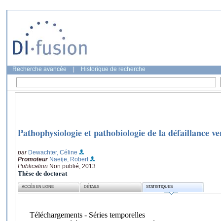
Recherche avancée
|
Historique de recherche
Pathophysiologie et pathobiologie de la défaillance ve
par
Dewachter, Céline
Promoteur
Naeije, Robert
Publication
Non publié, 2013
Thèse de doctorat
ACCÈS EN LIGNE
DÉTAILS
STATISTIQUES