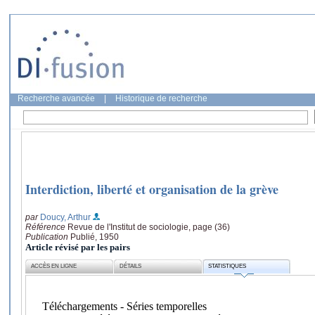
Recherche avancée
|
Historique de recherche
Interdiction, liberté et organisation de la grève
par
Doucy, Arthur
Référence
Revue de l'Institut de sociologie, page (36)
Publication
Publié, 1950
Article révisé par les pairs
ACCÈS EN LIGNE
DÉTAILS
STATISTIQUES