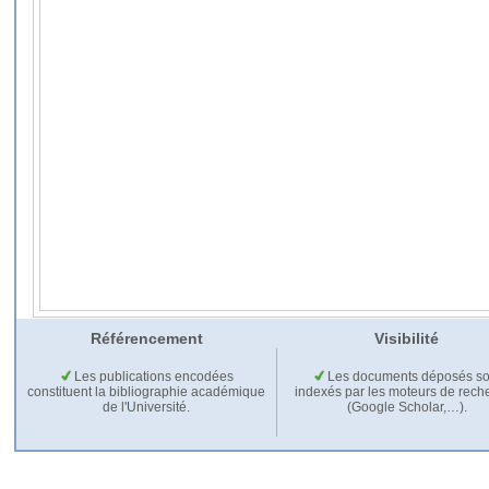
Référencement
Visibilité
Les publications encodées
Les documents déposés so
constituent la bibliographie académique
indexés par les moteurs de rech
de l'Université.
(Google Scholar,…).