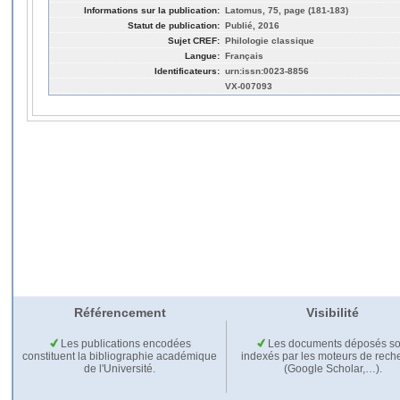
Informations sur la publication:
Latomus, 75, page (181-183)
Statut de publication:
Publié, 2016
Sujet CREF:
Philologie classique
Langue:
Français
Identificateurs:
urn:issn:0023-8856
VX-007093
Référencement
Visibilité
Les publications encodées
Les documents déposés so
constituent la bibliographie académique
indexés par les moteurs de rech
de l'Université.
(Google Scholar,…).