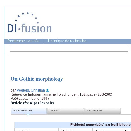
Recherche avancée
|
Historique de recherche
On Gothic morphology
par
Peeters, Christian
Référence
Indogermanische Forschungen, 102, page (258-260)
Publication
Publié, 1997
Article révisé par les pairs
ACCÈS EN LIGNE
DÉTAILS
STATISTIQUES
Fichier(s) numérisé(s) par les Biblioth