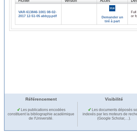
Fichier
Version
Accès
Des
VAR-613846-1001 08-02-
Full
2017 12-51-05 abbyy.pdf
or f
Demander un
tiré à part
Référencement
Visibilité
Les publications encodées
Les documents déposés so
constituent la bibliographie académique
indexés par les moteurs de rech
de l'Université.
(Google Scholar,…).