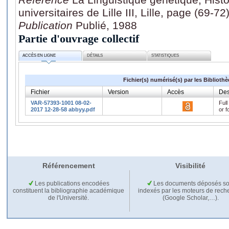
universitaires de Lille III, Lille, page (69-72
Publication
Publié, 1988
Partie d'ouvrage collectif
ACCÈS EN LIGNE
DÉTAILS
STATISTIQUES
Fichier(s) numérisé(s) par les Biblioth
Fichier
Version
Accès
Des
VAR-57393-1001 08-02-
Full
2017 12-28-58 abbyy.pdf
or f
Référencement
Visibilité
Les publications encodées
Les documents déposés so
constituent la bibliographie académique
indexés par les moteurs de rech
de l'Université.
(Google Scholar,…).