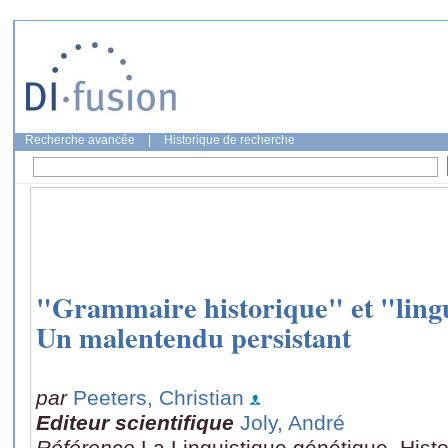
Recherche avancée
|
Historique de recherche
"Grammaire historique" et "lingu
Un malentendu persistant
par
Peeters, Christian
Editeur scientifique
Joly, André
Référence
La Linguistique génétique, Histo