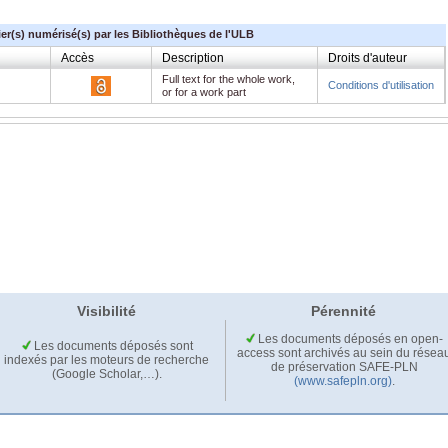
ier(s) numérisé(s) par les Bibliothèques de l'ULB
Accès
Description
Droits d'auteur
Full text for the whole work,
Conditions d'utilisation
or for a work part
Visibilité
Pérennité
Les documents déposés en open-
Les documents déposés sont
access sont archivés au sein du résea
indexés par les moteurs de recherche
de préservation SAFE-PLN
(Google Scholar,…).
(www.safepln.org)
.