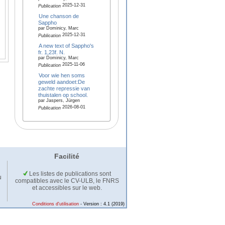
2025-12-31
Publication
Une chanson de
Sappho
par Dominicy, Marc
2025-12-31
Publication
A new text of Sappho's
fr. 1,23f. N.
par Dominicy, Marc
2025-11-06
Publication
Voor wie hen soms
geweld aandoet:De
zachte repressie van
thuistalen op school.
par Jaspers, Jürgen
2026-08-01
Publication
Facilité
Les listes de publications sont
u
compatibles avec le CV-ULB, le FNRS
et accessibles sur le web.
Conditions d'utilisation
- Version : 4.1 (2019)