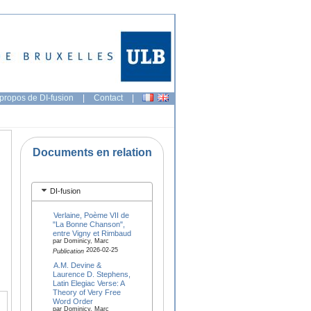
propos de DI-fusion
|
Contact
|
Documents en relation
DI-fusion
Verlaine, Poème VII de
"La Bonne Chanson",
entre Vigny et Rimbaud
par Dominicy, Marc
2026-02-25
Publication
A.M. Devine &
Laurence D. Stephens,
Latin Elegiac Verse: A
Theory of Very Free
Word Order
par Dominicy, Marc