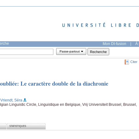
herche
Mon DI-fusion
|
À 
Passe-partout
Citer
oubliée: Le caractère double de la diachronie
 Vriendt, Séra
an Linguistic Circle, Linguistique en Belgique, Vrij Universiteit Brussel, Brussel,
STATISTIQUES