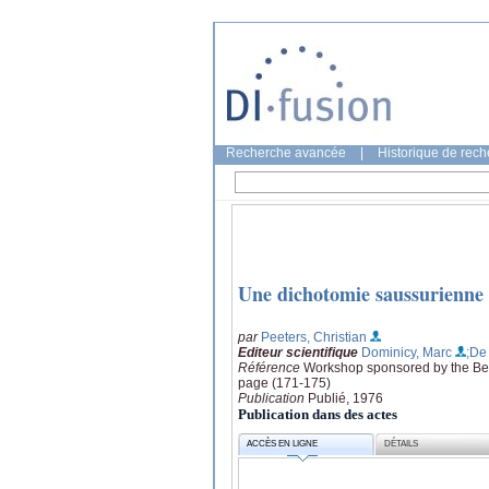
Recherche avancée
|
Historique de rec
Une dichotomie saussurienne 
par
Peeters, Christian
Editeur scientifique
Dominicy, Marc
;De
Référence
Workshop sponsored by the Belgi
page (171-175)
Publication
Publié, 1976
Publication dans des actes
ACCÈS EN LIGNE
DÉTAILS