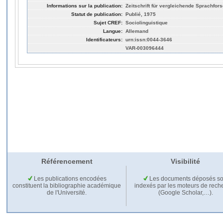
Informations sur la publication:
Zeitschrift für vergleichende Sprachfors
Statut de publication:
Publié, 1975
Sujet CREF:
Sociolinguistique
Langue:
Allemand
Identificateurs:
urn:issn:0044-3646
VAR-003096444
Référencement
Visibilité
Les publications encodées
Les documents déposés so
constituent la bibliographie académique
indexés par les moteurs de rech
de l'Université.
(Google Scholar,…).