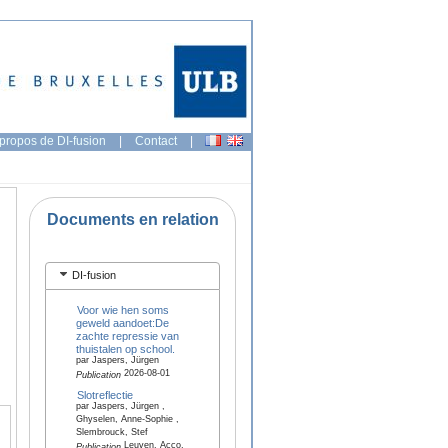
propos de DI-fusion
|
Contact
|
Documents en relation
DI-fusion
Voor wie hen soms
geweld aandoet:De
zachte repressie van
thuistalen op school.
par Jaspers, Jürgen
2026-08-01
Publication
Slotreflectie
par Jaspers, Jürgen ,
Ghyselen, Anne-Sophie ,
Slembrouck, Stef
Leuven, Acco,
Publication