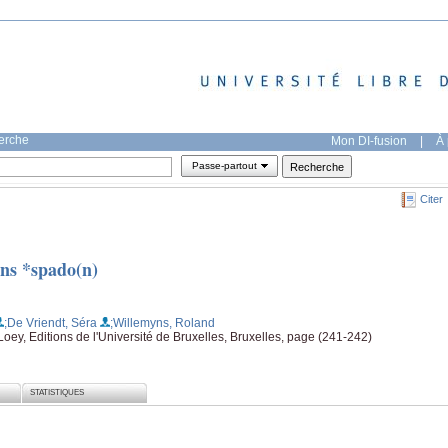
herche
Mon DI-fusion
|
À 
Passe-partout
Citer
ns *spado(n)
;De Vriendt, Séra
;Willemyns, Roland
oey, Editions de l'Université de Bruxelles, Bruxelles, page (241-242)
STATISTIQUES