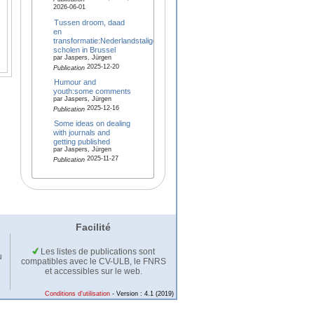
2026-06-01
Tussen droom, daad
en
transformatie:Nederlandstalige
scholen in Brussel
par Jaspers, Jürgen
2025-12-20
Publication
Humour and
youth:some comments
par Jaspers, Jürgen
2025-12-16
Publication
Some ideas on dealing
with journals and
getting published
par Jaspers, Jürgen
2025-11-27
Publication
Facilité
Les listes de publications sont
u
compatibles avec le CV-ULB, le FNRS
et accessibles sur le web.
Conditions d'utilisation
- Version : 4.1 (2019)