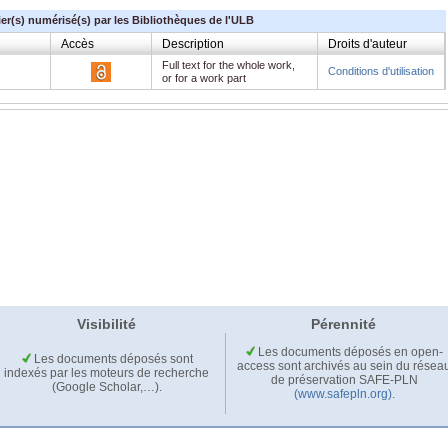
ier(s) numérisé(s) par les Bibliothèques de l'ULB
Accès
Description
Droits d'auteur
Full text for the whole work,
Conditions d'utilisation
or for a work part
Visibilité
Pérennité
Les documents déposés en open-
Les documents déposés sont
access sont archivés au sein du résea
indexés par les moteurs de recherche
de préservation SAFE-PLN
(Google Scholar,…).
(www.safepln.org)
.