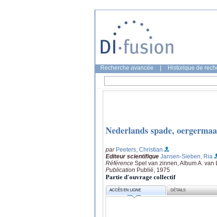
Recherche avancée
|
Historique de rec
Nederlands spade, oergermaa
par
Peeters, Christian
Editeur scientifique
Jansen-Sieben, Ria
Référence
Spel van zinnen, Album A. van L
Publication
Publié, 1975
Partie d'ouvrage collectif
ACCÈS EN LIGNE
DÉTAILS