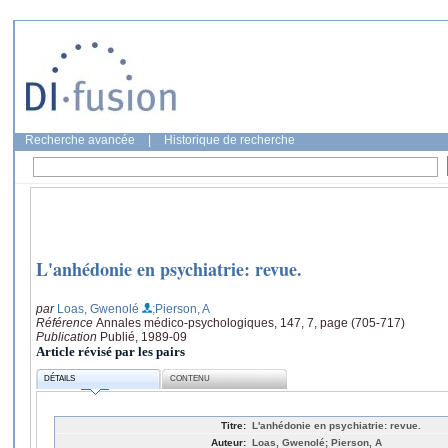
Recherche avancée
|
Historique de recherche
L'anhédonie en psychiatrie: revue.
par
Loas, Gwenolé
;Pierson, A
Référence
Annales médico-psychologiques, 147, 7, page (705-717)
Publication
Publié, 1989-09
Article révisé par les pairs
DÉTAILS
CONTENU
Titre:
L'anhédonie en psychiatrie: revue.
Auteur:
Loas, Gwenolé; Pierson, A