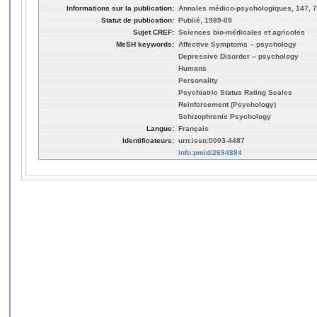
Informations sur la publication:
Annales médico-psychologiques, 147, 7
Statut de publication:
Publié, 1989-09
Sujet CREF:
Sciences bio-médicales et agricoles
MeSH keywords:
Affective Symptoms -- psychology
Depressive Disorder -- psychology
Humans
Personality
Psychiatric Status Rating Scales
Reinforcement (Psychology)
Schizophrenic Psychology
Langue:
Français
Identificateurs:
urn:issn:0003-4487
info:pmid/2694884