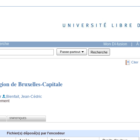
herche
Mon DI-fusion
|
À 
Passe-partout
Citer
gion de Bruxelles-Capitale
r
;Bienfait, Jean-Cédric
nement
STATISTIQUES
Fichier(s) déposé(s) par l'encodeur