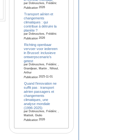
par Dobruszkes, Frédéric
2026
Publication
Transport aérien et
changements
climatiques : qui
contribue à détruire la
planète ?
par Dobruszkes, Frédéric
2026
Publication
Richting openbaar
vervoer voor iedereen
in Brussel: inclusieve
ontwerpscenario’s
getest
par Dobruszkes, Frédéric ,
Grandjean, Martin , Nihoul,
Arthur
2025-11-01
Publication
Quand l’innovation ne
suffit pas : transport
aérien passagers et
changements
climatiques, une
analyse mondiale
(1996-2025)
par Dobruszkes, Frédéric ,
Mattioli, Giulio
2026
Publication