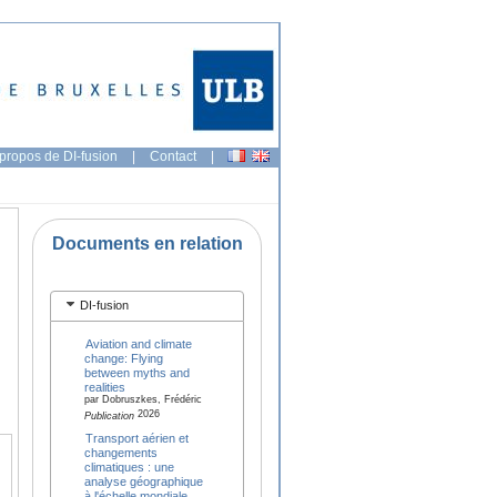
propos de DI-fusion
|
Contact
|
Documents en relation
DI-fusion
Aviation and climate
change: Flying
between myths and
realities
par Dobruszkes, Frédéric
2026
Publication
Transport aérien et
changements
climatiques : une
analyse géographique
à l'échelle mondiale