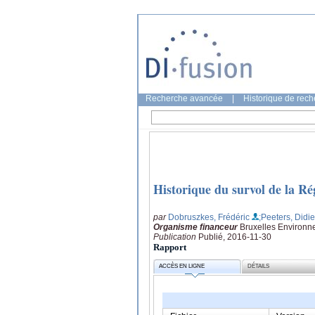
Recherche avancée
|
Historique de rec
Historique du survol de la Ré
par
Dobruszkes, Frédéric
;Peeters, Didie
Organisme financeur
Bruxelles Environ
Publication
Publié, 2016-11-30
Rapport
ACCÈS EN LIGNE
DÉTAILS