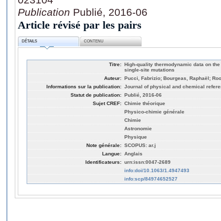
Publication
Publié, 2016-06
Article révisé par les pairs
DÉTAILS
CONTENU
Titre:
High-quality thermodynamic data on the 
single-site mutations
Auteur:
Pucci, Fabrizio; Bourgeas, Raphaël; R
Informations sur la publication:
Journal of physical and chemical refere
Statut de publication:
Publié, 2016-06
Sujet CREF:
Chimie théorique
Physico-chimie générale
Chimie
Astronomie
Physique
Note générale:
SCOPUS: ar.j
Langue:
Anglais
Identificateurs:
urn:issn:0047-2689
info:doi/10.1063/1.4947493
info:scp/84974652527