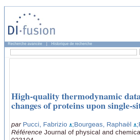
Recherche avancée
|
Historique de recherche
High-quality thermodynamic data 
changes of proteins upon single-si
par
Pucci, Fabrizio
;Bourgeas, Raphaël
Référence
Journal of physical and chemical
023104