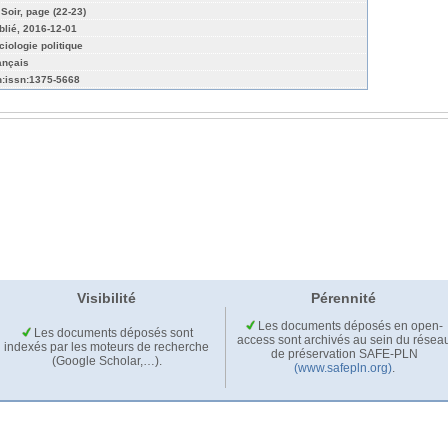
 Soir, page (22-23)
blié, 2016-12-01
ciologie politique
ançais
n:issn:1375-5668
Visibilité
Pérennité
Les documents déposés en open-
Les documents déposés sont
access sont archivés au sein du résea
indexés par les moteurs de recherche
de préservation SAFE-PLN
(Google Scholar,…).
(www.safepln.org)
.