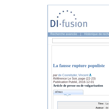
Recherche avancée
|
Historique de rec
La fausse rupture populiste
par
de Coorebyter, Vincent
Référence
Le Soir, page (22-23)
Publication
Publié, 2016-12-01
Article de presse ou de vulgarisation
DÉTAILS
Titre:
La
Auteur:
de