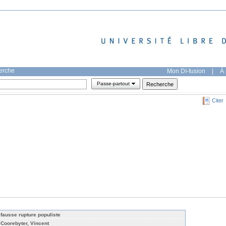
herche
Mon DI-fusion
|
À 
Passe-partout
Citer
 fausse rupture populiste
 Coorebyter, Vincent