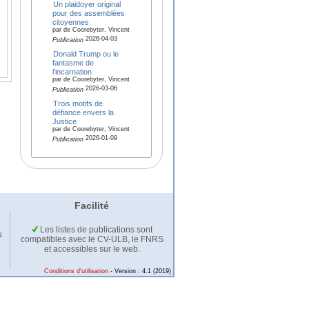
Un plaidoyer original
pour des assemblées
citoyennes
par de Coorebyter, Vincent
2026-04-03
Publication
Donald Trump ou le
fantasme de
l'incarnation
par de Coorebyter, Vincent
2026-03-06
Publication
Trois motifs de
défiance envers la
Justice
par de Coorebyter, Vincent
2026-01-09
Publication
Facilité
Les listes de publications sont
u
compatibles avec le CV-ULB, le FNRS
et accessibles sur le web.
Conditions d'utilisation
- Version : 4.1 (2019)