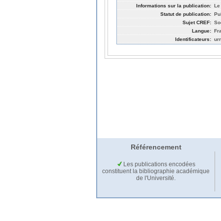
Informations sur la publication:
Le
Statut de publication:
Pu
Sujet CREF:
So
Langue:
Fr
Identificateurs:
ur
Référencement
Les publications encodées
constituent la bibliographie académique
de l'Université.