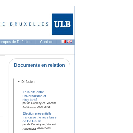
propos de DI-fusion
|
Contact
|
Documents en relation
DI-fusion
La laïcité entre
universalisme et
singularité
par de Coorebyter, Vincent
2026-06-05
Publication
Election présentielle
française : le rêve brisé
de De Gaulle
par de Coorebyter, Vincent
2026-05-08
Publication