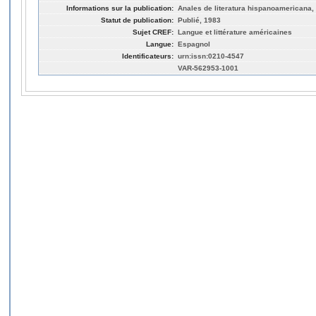
Informations sur la publication:
Anales de literatura hispanoamericana, 
Statut de publication:
Publié, 1983
Sujet CREF:
Langue et littérature américaines
Langue:
Espagnol
Identificateurs:
urn:issn:0210-4547
VAR-562953-1001