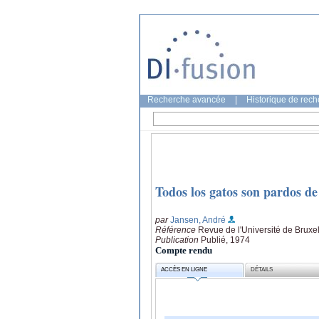
Recherche avancée
|
Historique de rec
Todos los gatos son pardos de
par
Jansen, André
Référence
Revue de l'Université de Bruxe
Publication
Publié, 1974
Compte rendu
ACCÈS EN LIGNE
DÉTAILS