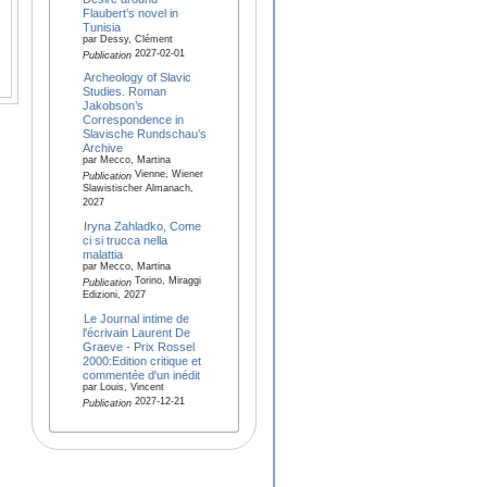
Flaubert’s novel in
Tunisia
par Dessy, Clément
2027-02-01
Publication
Archeology of Slavic
Studies. Roman
Jakobson’s
Correspondence in
Slavische Rundschau’s
Archive
par Mecco, Martina
Vienne, Wiener
Publication
Slawistischer Almanach,
2027
Iryna Zahladko, Come
ci si trucca nella
malattia
par Mecco, Martina
Torino, Miraggi
Publication
Edizioni, 2027
Le Journal intime de
l'écrivain Laurent De
Graeve - Prix Rossel
2000:Edition critique et
commentée d'un inédit
par Louis, Vincent
2027-12-21
Publication