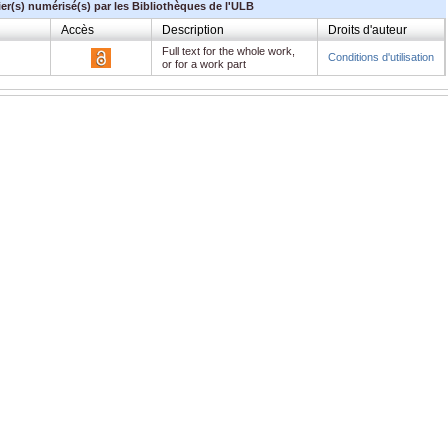
ier(s) numérisé(s) par les Bibliothèques de l'ULB
Accès
Description
Droits d'auteur
Full text for the whole work,
Conditions d'utilisation
or for a work part