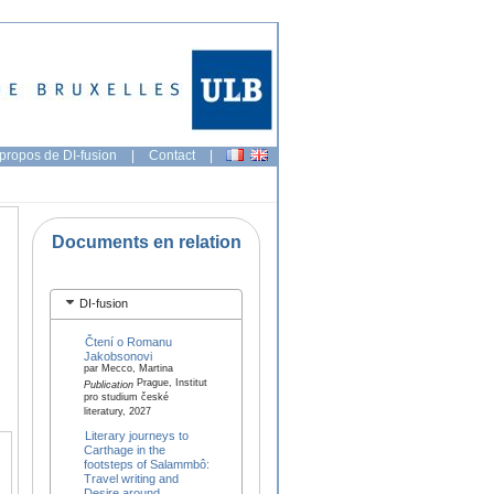
propos de DI-fusion
|
Contact
|
Documents en relation
DI-fusion
Čtení o Romanu
Jakobsonovi
par Mecco, Martina
Prague, Institut
Publication
pro studium české
literatury, 2027
Literary journeys to
Carthage in the
footsteps of Salammbô:
Travel writing and
Desire around