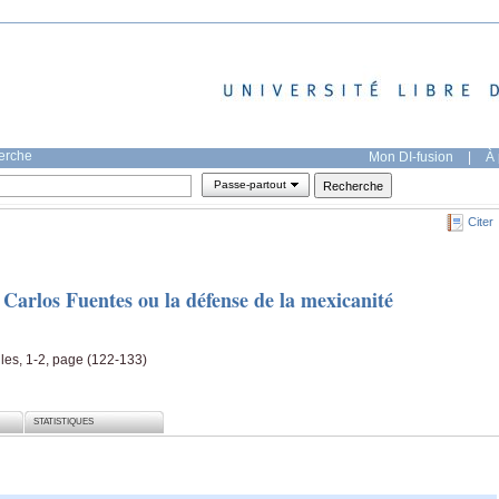
herche
Mon DI-fusion
|
À 
Passe-partout
Citer
 Carlos Fuentes ou la défense de la mexicanité
lles, 1-2, page (122-133)
STATISTIQUES