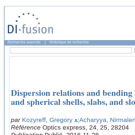
Recherche avancée
|
Historique de recherche
Dispersion relations and bending l
and spherical shells, slabs, and s
par
Kozyreff, Gregory
;Acharyya, Nirmale
Référence
Optics express, 24, 25, 28204
Publication
Publié, 2016-11-28