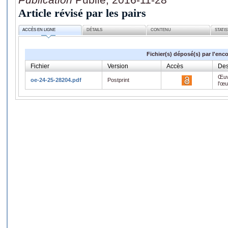
Article révisé par les pairs
ACCÈS EN LIGNE
DÉTAILS
CONTENU
STATI
Fichier(s) déposé(s) par l'enc
Fichier
Version
Accès
Des
Œuv
oe-24-25-28204.pdf
Postprint
l'œ