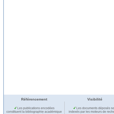
Référencement
Visibilité
Les publications encodées
Les documents déposés so
constituent la bibliographie académique
indexés par les moteurs de rech