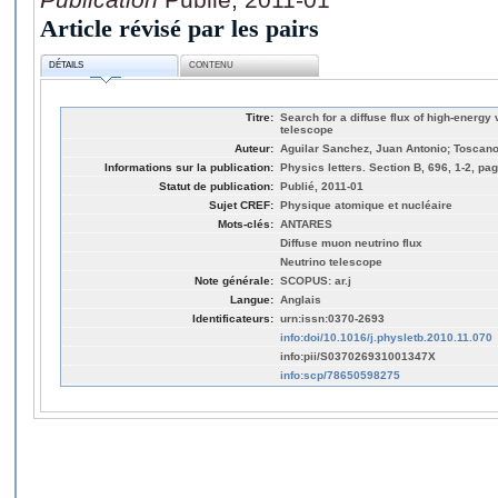
Article révisé par les pairs
DÉTAILS
CONTENU
Titre:
Search for a diffuse flux of high-energ
telescope
Auteur:
Aguilar Sanchez, Juan Antonio; Toscano,
Informations sur la publication:
Physics letters. Section B, 696, 1-2, pag
Statut de publication:
Publié, 2011-01
Sujet CREF:
Physique atomique et nucléaire
Mots-clés:
ANTARES
Diffuse muon neutrino flux
Neutrino telescope
Note générale:
SCOPUS: ar.j
Langue:
Anglais
Identificateurs:
urn:issn:0370-2693
info:doi/10.1016/j.physletb.2010.11.070
info:pii/S037026931001347X
info:scp/78650598275