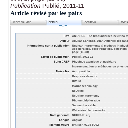
Publication
Publié, 2011-11
Article révisé par les pairs
ACCÈS EN LIGNE
DÉTAILS
CONTENU
STATI
Titre:
ANTARES: The first undersea neutrino t
Auteur:
Aguilar Sanchez, Juan Antonio; Toscano,
Informations sur la publication:
Nuclear instruments & methods in physi
Accelerators, spectrometers, detectors
page (11-38)
Statut de publication:
Publié, 2011-11
Sujet CREF:
Physique atomique et nucléaire
Instrumentation et méthodes en physiq
Mots-clés:
Astroparticle
Deep sea detector
DWDM
Marine technology
Neutrino
Neutrino astronomy
Photomultiplier tube
Submarine cable
Wet mateable connector
Note générale:
SCOPUS: ar.j
Langue:
Anglais
Identificateurs:
urn:issn:0168-9002