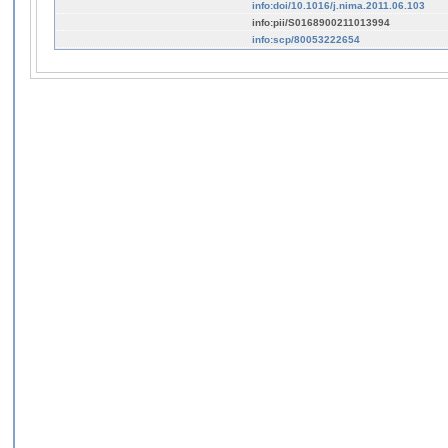
info:doi/10.1016/j.nima.2011.06.103
info:pii/S0168900211013994
info:scp/80053222654