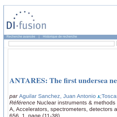
Recherche avancée
|
Historique de recherche
ANTARES: The first undersea neu
par
Aguilar Sanchez, Juan Antonio
;Tosca
Référence
Nuclear instruments & methods 
A, Accelerators, spectrometers, detectors
656, 1, page (11-38)