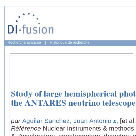
Recherche avancée
|
Historique de recherche
Study of large hemispherical phot
the ANTARES neutrino telescope
par
Aguilar Sanchez, Juan Antonio
; [et al.
Référence
Nuclear instruments & methods 
A, Accelerators, spectrometers, detectors