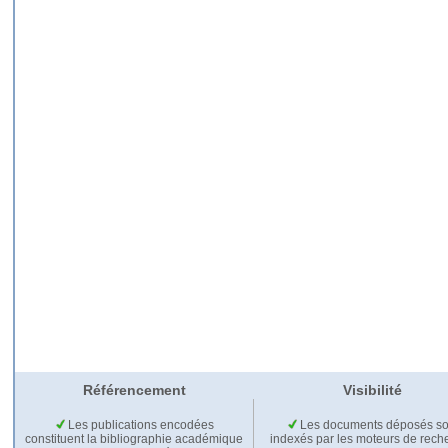
Référencement
Visibilité
Les publications encodées
Les documents déposés so
constituent la bibliographie académique
indexés par les moteurs de rech