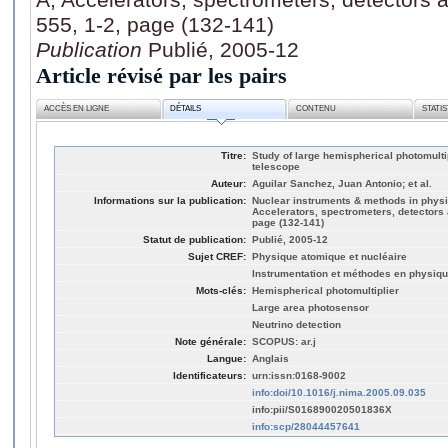
555, 1-2, page (132-141)
Publication
Publié, 2005-12
Article révisé par les pairs
ACCÈS EN LIGNE
DÉTAILS
CONTENU
STATI
Titre:
Study of large hemispherical photomulti
telescope
Auteur:
Aguilar Sanchez, Juan Antonio; et al.
Informations sur la publication:
Nuclear instruments & methods in physi
Accelerators, spectrometers, detectors
page (132-141)
Statut de publication:
Publié, 2005-12
Sujet CREF:
Physique atomique et nucléaire
Instrumentation et méthodes en physiq
Mots-clés:
Hemispherical photomultiplier
Large area photosensor
Neutrino detection
Note générale:
SCOPUS: ar.j
Langue:
Anglais
Identificateurs:
urn:issn:0168-9002
info:doi/10.1016/j.nima.2005.09.035
info:pii/S016890020501836X
info:scp/28044457641