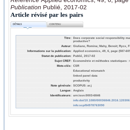
Publication
Publié, 2017-02
Article révisé par les pairs
DÉTAILS
CONTENU
Titre:
Does corporate social responsibility 
productive?
Auteur:
Giuliano, Romina; Mahy, Benoit; Rycx, 
Informations sur la publication:
Applied economics, 49, 6, page (587-60
Statut de publication:
Publié, 2017-02
Sujet CREF:
Econométrie et méthodes statistiques : t
Mots-clés:
CSR
Educational mismatch
linked panel data
productivity
Note générale:
SCOPUS: ar.j
Langue:
Anglais
Identificateurs:
urn:issn:0003-6846
info:doi/10.1080/00036846.2016.120306
info:scp/84978763090