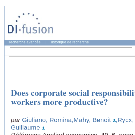
Recherche avancée
|
Historique de recherche
Does corporate social responsibil
workers more productive?
par
Giuliano, Romina
;Mahy, Benoit
;Rycx,
Guillaume
Référence
Applied economics, 49, 6, page