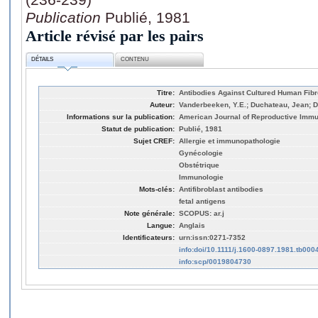
Publication
Publié, 1981
Article révisé par les pairs
DÉTAILS
CONTENU
Titre:
Antibodies Against Cultured Human Fib
Auteur:
Vanderbeeken, Y.E.; Duchateau, Jean; 
Informations sur la publication:
American Journal of Reproductive Immun
Statut de publication:
Publié, 1981
Sujet CREF:
Allergie et immunopathologie
Gynécologie
Obstétrique
Immunologie
Mots-clés:
Antifibroblast antibodies
fetal antigens
Note générale:
SCOPUS: ar.j
Langue:
Anglais
Identificateurs:
urn:issn:0271-7352
info:doi/10.1111/j.1600-0897.1981.tb000
info:scp/0019804730