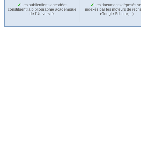
Les publications encodées
Les documents déposés so
constituent la bibliographie académique
indexés par les moteurs de rech
de l'Université.
(Google Scholar,…).