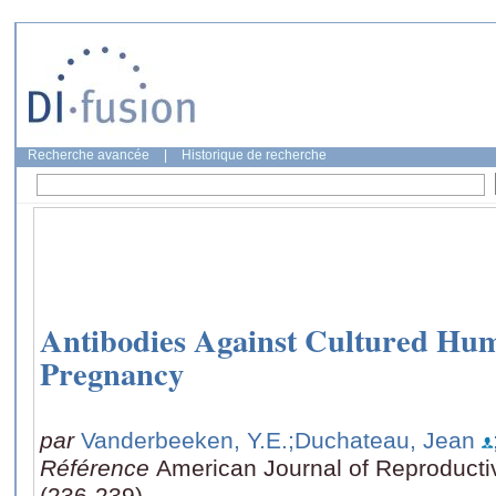
Recherche avancée
|
Historique de recherche
Antibodies Against Cultured Hum
Pregnancy
par
Vanderbeeken, Y.E.
;Duchateau, Jean
Référence
American Journal of Reproducti
(236-239)