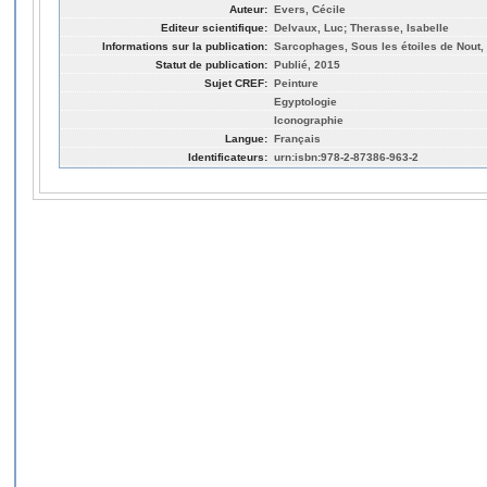
Auteur:
Evers, Cécile
Editeur scientifique:
Delvaux, Luc; Therasse, Isabelle
Informations sur la publication:
Sarcophages, Sous les étoiles de Nout, 
Statut de publication:
Publié, 2015
Sujet CREF:
Peinture
Egyptologie
Iconographie
Langue:
Français
Identificateurs:
urn:isbn:978-2-87386-963-2