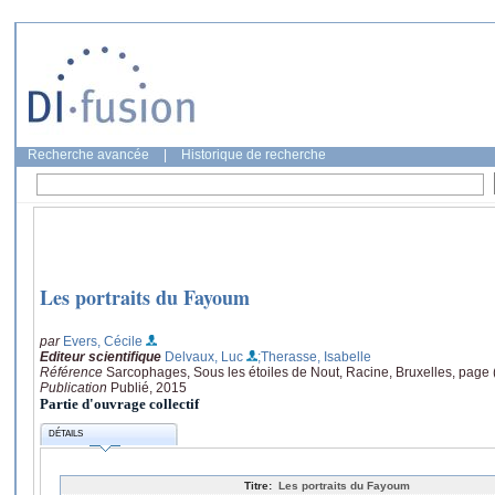
Recherche avancée
|
Historique de recherche
Les portraits du Fayoum
par
Evers, Cécile
Editeur scientifique
Delvaux, Luc
;Therasse, Isabelle
Référence
Sarcophages, Sous les étoiles de Nout, Racine, Bruxelles, page 
Publication
Publié, 2015
Partie d'ouvrage collectif
DÉTAILS
Titre:
Les portraits du Fayoum