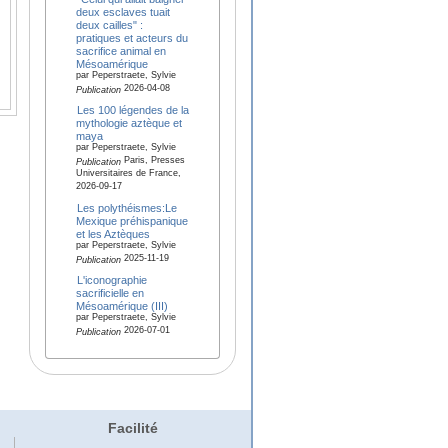
deux esclaves tuait
deux cailles" :
pratiques et acteurs du
sacrifice animal en
Mésoamérique
par Peperstraete, Sylvie
2026-04-08
Publication
Les 100 légendes de la
mythologie aztèque et
maya
par Peperstraete, Sylvie
Paris, Presses
Publication
Universitaires de France,
2026-09-17
Les polythéismes:Le
Mexique préhispanique
et les Aztèques
par Peperstraete, Sylvie
2025-11-19
Publication
L'iconographie
sacrificielle en
Mésoamérique (III)
par Peperstraete, Sylvie
2026-07-01
Publication
Facilité