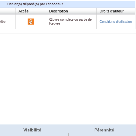
Fichier(s) déposé(s) par l'encodeur
Accès
Description
Droits d'auteur
Œuvre complète ou partie de
liée
Conditions d'utilisation
l'œuvre
Visibilité
Pérennité