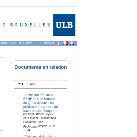
propos de DI-fusion
|
Contact
|
Documents en relation
DI-fusion
Le volume 200 de la
BEHE-SR, "À l'ombre
de Quetzalcoatl. Les
prêtres et l'organisation
sacerdotale aztèques"
par Peperstraete, Sylvie ,
Amir-Moezzi, Mohammad ,
Guermeur, Ivan
Brepols, 2026-
Publication
12-31
"Celui qui allait baigner