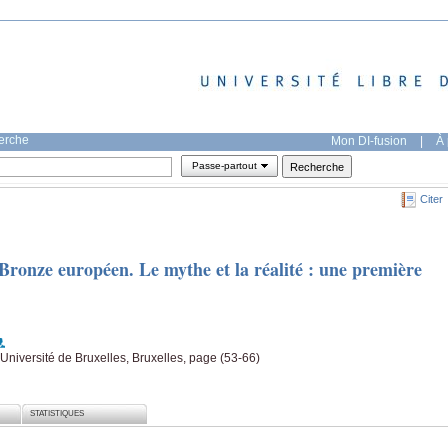
herche
Mon DI-fusion
|
À 
Passe-partout
Citer
 Bronze européen. Le mythe et la réalité : une première
l'Université de Bruxelles, Bruxelles, page (53-66)
STATISTIQUES