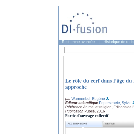
Recherche avancée
|
Historique de rec
Le rôle du cerf dans l’âge du
approche
par
Warmenbol, Eugène
Editeur scientifique
Peperstraete, Sylvie
Référence
Animal et religion, Editions de 
Publication
Publié, 2016
Partie d'ouvrage collectif
ACCÈS EN LIGNE
DÉTAILS