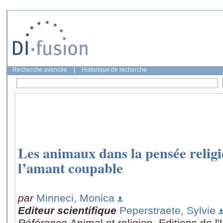
Recherche avancée
|
Historique de recherche
Les animaux dans la pensée religie
l’amant coupable
par
Minneci, Monica
Editeur scientifique
Peperstraete, Sylvie
Référence
Animal et religion, Editions de l'