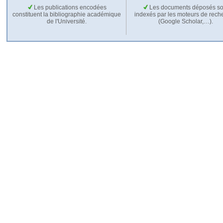
Les publications encodées
Les documents déposés so
constituent la bibliographie académique
indexés par les moteurs de rech
de l'Université.
(Google Scholar,…).