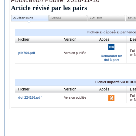
Article révisé par les pairs
ACCÈS EN LIGNE
DÉTAILS
CONTENU
STATI
Fichier(s) déposé(s) par l'enc
Fichier
Version
Accès
Des
Full
plb764.pdf
Version publiée
or f
Demander un
tiré à part
Fichier importé via le DOI
Fichier
Version
Accès
Des
Full
doi 224156.pdf
Version publiée
or f