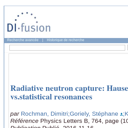
Recherche avancée
|
Historique de recherche
Radiative neutron capture: Haus
vs.statistical resonances
par
Rochman, Dimitri
;Goriely, Stéphane
;
Référence
Physics Letters B, 764, page (1
Publication
Publié, 2016-11-16