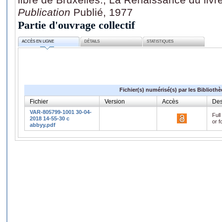
Publication
Publié, 1977
Partie d'ouvrage collectif
ACCÈS EN LIGNE
DÉTAILS
STATISTIQUES
Fichier(s) numérisé(s) par les Biblioth
Fichier
Version
Accès
Des
VAR-805799-1001 30-04-
Full
2018 14-55-30 c
or f
abbyy.pdf