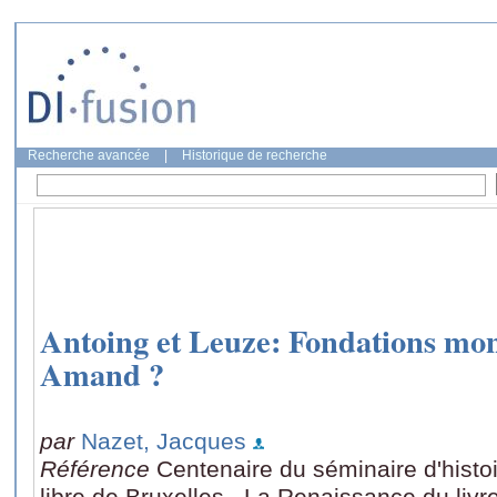
Recherche avancée
|
Historique de recherche
Antoing et Leuze: Fondations mon
Amand ?
par
Nazet, Jacques
Référence
Centenaire du séminaire d'histoir
libre de Bruxelles., La Renaissance du livr