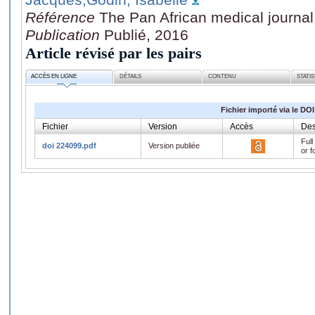
Référence
The Pan African medical journal
Publication
Publié, 2016
Article révisé par les pairs
ACCÈS EN LIGNE
DÉTAILS
CONTENU
STATI
Fichier importé via le DOI
Fichier
Version
Accès
Des
Full
doi 224099.pdf
Version publiée
or f