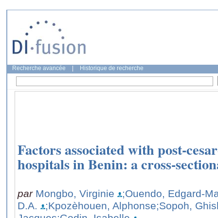
Recherche avancée
|
Historique de recherche
Factors associated with post-cesare
hospitals in Benin: a cross-section
par
Mongbo, Virginie
;Ouendo, Edgard-Ma
D.A.
;Kpozèhouen, Alphonse
;Sopoh, Ghis
Jacques
;Godin, Isabelle