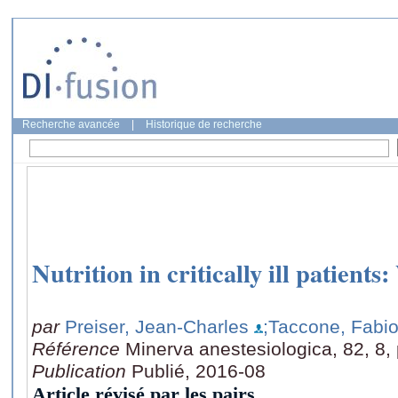
Recherche avancée
|
Historique de recherche
Nutrition in critically ill patient
par
Preiser, Jean-Charles
;Taccone, Fabio
Référence
Minerva anestesiologica, 82, 8,
Publication
Publié, 2016-08
Article révisé par les pairs