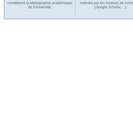
constituent la bibliographie académique
indexés par les moteurs de rech
de l'Université.
(Google Scholar,…).