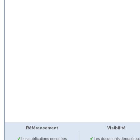
Référencement
Visibilité
Les publications encodées
Les documents déposés so