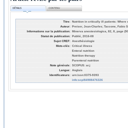
DÉTAILS
CONTENU
Titre:
Nutrition in critically ill patients: Wher
Auteur:
Preiser, Jean-Charles; Taccone, Fabio S
Informations sur la publication:
Minerva anestesiologica, 82, 8, page (9
Statut de publication:
Publié, 2016-08
Sujet CREF:
Anesthésiologie
Mots-clés:
Critical illness
Enteral nutrition
Nutrition therapy
Parenteral nutrition
Note générale:
SCOPUS: ar.j
Langue:
Anglais
Identificateurs:
urn:issn:0375-9393
info:scp/84988476326