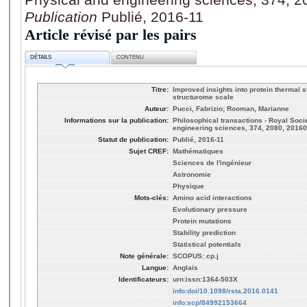
Publication
Publié, 2016-11
Article révisé par les pairs
DÉTAILS
CONTENU
Titre:
Improved insights into protein thermal s
structurome scale
Auteur:
Pucci, Fabrizio; Rooman, Marianne
Informations sur la publication:
Philosophical transactions - Royal Soci
engineering sciences, 374, 2080, 2016
Statut de publication:
Publié, 2016-11
Sujet CREF:
Mathématiques
Sciences de l'ingénieur
Astronomie
Physique
Mots-clés:
Amino acid interactions
Evolutionary pressure
Protein mutations
Stability prediction
Statistical potentials
Note générale:
SCOPUS: cp.j
Langue:
Anglais
Identificateurs:
urn:issn:1364-503X
info:doi/10.1098/rsta.2016.0141
info:scp/84992153664