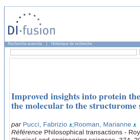
Recherche avancée
|
Historique de recherche
Improved insights into protein th
the molecular to the structurome 
par
Pucci, Fabrizio
;Rooman, Marianne
Référence
Philosophical transactions - Ro
Physical and engineering sciences, 374, 