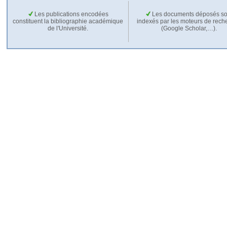
Les publications encodées
Les documents déposés so
constituent la bibliographie académique
indexés par les moteurs de rech
de l'Université.
(Google Scholar,…).