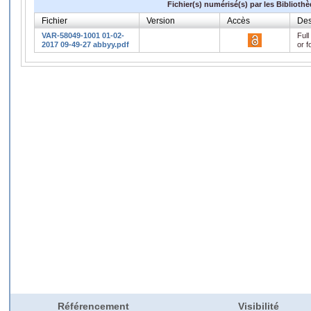
Fichier(s) numérisé(s) par les Biblioth
Fichier
Version
Accès
Des
VAR-58049-1001 01-02-
Full
2017 09-49-27 abbyy.pdf
or f
Référencement
Visibilité