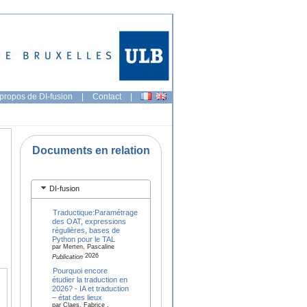
propos de DI-fusion
|
Contact
|
Documents en relation
DI-fusion
Traductique:Paramétrage
des OAT, expressions
régulières, bases de
Python pour le TAL
par Merten, Pascaline
2026
Publication
Pourquoi encore
étudier la traduction en
2026? - IA et traduction
– état des lieux
par Claes, Fabrice ,