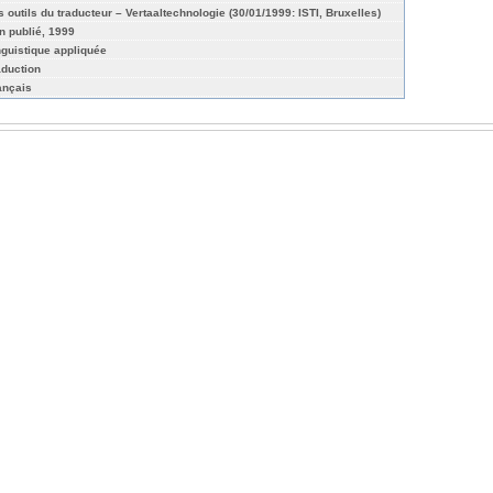
s outils du traducteur – Vertaaltechnologie (30/01/1999: ISTI, Bruxelles)
n publié, 1999
nguistique appliquée
aduction
ançais