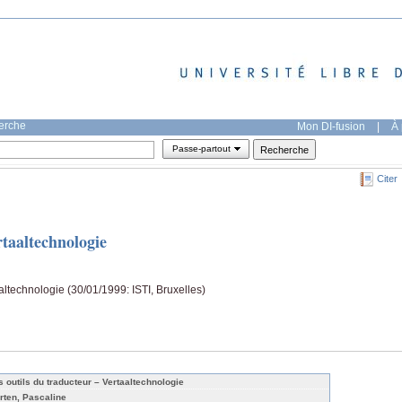
herche
Mon DI-fusion
|
À 
Passe-partout
Citer
rtaaltechnologie
aaltechnologie (30/01/1999: ISTI, Bruxelles)
s outils du traducteur – Vertaaltechnologie
rten, Pascaline