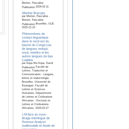
Merten, Pascaline
2026-02-11
Publication
Martine Bracops
par Merten, Pascaline ,
Merten, Pascaline
Bruxelles, ULB,
Publication
2025-12-10
Phénomènes de
contact linguistique
dans le nord-est du
bassin du Congo:cas
de langues mokpá,
ɛnyá, metóko et les
autres langues du bas
Lualaba
par Kopa Wa Kopa, David
Faculté de
Publication
Lettres, Traduction et
Communication - Langues,
lettres et traductologie,
Bruxelles, Université de
Kisangani, Faculté de
Lettres et Sciences
Humaines, Département
de Lettres et Civilisations
Africaines - Doctorat en
Lettres et Civilisations
Africaines, 2026-03-27
L’IA face au sous-
titrage interlingue de
l’humour:Analyse
multimodale et étude de