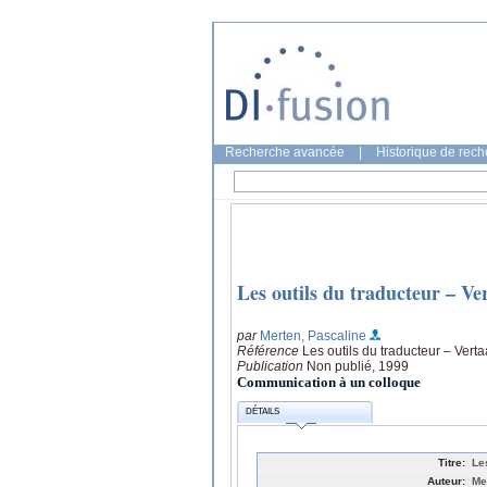
Recherche avancée
|
Historique de rec
Les outils du traducteur – Ve
par
Merten, Pascaline
Référence
Les outils du traducteur – Vert
Publication
Non publié, 1999
Communication à un colloque
DÉTAILS
Titre:
Le
Auteur:
Me