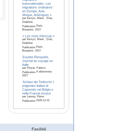
transnationales. Les
migrations ‘ordinaires’
en Europe, Asie,
Afrique, Amériques »
par Kervyn, Marie , Díaz,
Delphine
Paris,
Publication
Bouquins, 2027
« Les mots d’Ancrop »
par Kervyn, Marie , Díaz,
Delphine
Paris,
Publication
Bouquins, 2027
Eusèbe Renaudot,
Journal du voyage en
Italie
par Preyat, Fabrice
A déterminer,
Publication
2027
Schiavi dei Tedeschi.:I
prigionieri italiani di
Caporetto nel Belgio e
nella Francia invasa
par Lannoy, Pierre
2026-12-31
Publication
Facilité