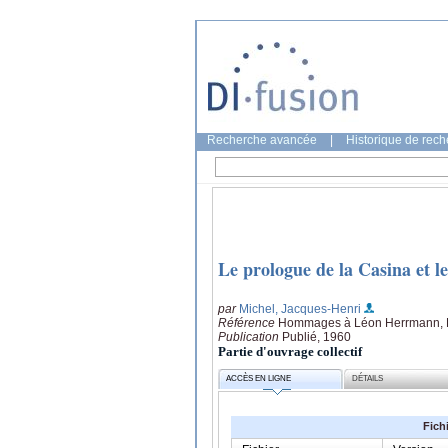
Recherche avancée
|
Historique de rec
Le prologue de la Casina et le
par
Michel, Jacques-Henri
Référence
Hommages à Léon Herrmann, La
Publication
Publié, 1960
Partie d'ouvrage collectif
ACCÈS EN LIGNE
DÉTAILS
Fich