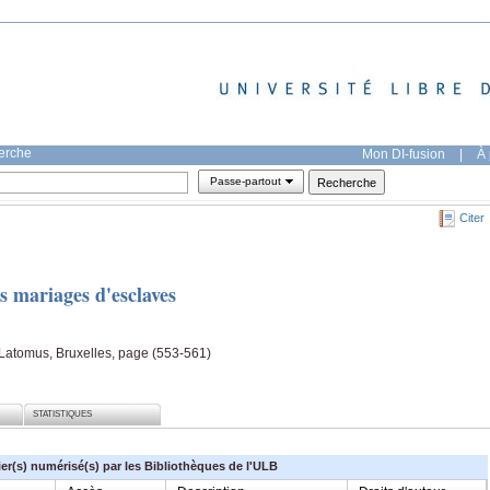
herche
Mon DI-fusion
|
À 
Passe-partout
Citer
s mariages d'esclaves
tomus, Bruxelles, page (553-561)
STATISTIQUES
ier(s) numérisé(s) par les Bibliothèques de l'ULB