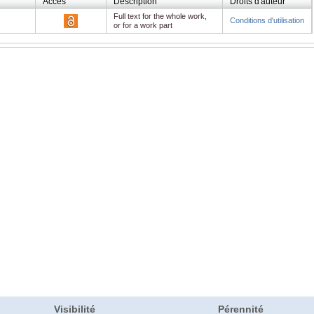
Accès
Description
Droits d'auteur
Full text for the whole work,
Conditions d'utilisation
or for a work part
Visibilité
Pérennité