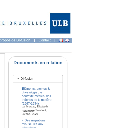
propos de DI-fusion
|
Contact
|
Documents en relation
DI-fusion
Eléments, atomes &
physiologie : le
contexte médical des
théories de la matière
(1567-1634)
par Moreau, Elisabeth
Turnhout,
Publication
Brepols, 2029
« Des migrations
minuscules aux
migrations