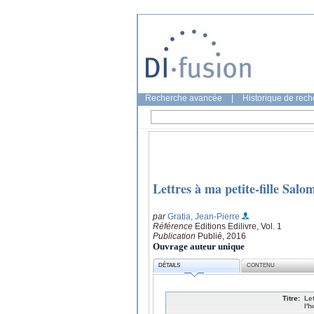
Recherche avancée
|
Historique de rec
Lettres à ma petite-fille Salo
par
Gratia, Jean-Pierre
Référence
Editions Edilivre, Vol. 1
Publication
Publié, 2016
Ouvrage auteur unique
DÉTAILS
CONTENU
Titre:
Le
l'