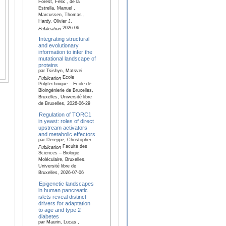
Forest, Félix , de la
Estrella, Manuel ,
Marcussen, Thomas ,
Hardy, Olivier J.
2026-06
Publication
Integrating structural
and evolutionary
information to infer the
mutational landscape of
proteins
par Tsishyn, Matsvei
Ecole
Publication
Polytechnique – Ecole de
Bioingénierie de Bruxelles,
Bruxelles, Université libre
de Bruxelles, 2026-06-29
Regulation of TORC1
in yeast: roles of direct
upstream activators
and metabolic effectors
par Dereppe, Christopher
Faculté des
Publication
Sciences – Biologie
Moléculaire, Bruxelles,
Université libre de
Bruxelles, 2026-07-06
Epigenetic landscapes
in human pancreatic
islets reveal distinct
drivers for adaptation
to age and type 2
diabetes
par Maurin, Lucas ,