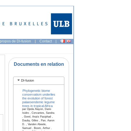
propos de DI-fusion
|
Contact
|
Documents en relation
DI-fusion
Phylogenetic biome
conservatism underlies
the evolution of forest
palaeoendemic legume
trees in tropical Africa
par Ojeda Alayon, Dario
Isidro , Cervantes, Sandra
, Gorel, Anaïs Pasiphaé ,
Dauby, Gilles , Pan, Aaron
D. , Vanden Abeele,
Samuel , Boom, Arthur ,