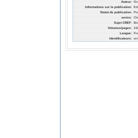
Auteur:
Gr
Informations sur la publication:
Edi
Statut de publication:
Pu
series:
Cl
Sujet CREF:
Bi
Volumes/pages:
34
Langue:
Fr
Identificateurs:
ur