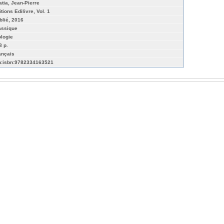
atia, Jean-Pierre
tions Edilivre, Vol. 1
blié, 2016
assique
ologie
8 p.
ançais
n:isbn:9782334163521