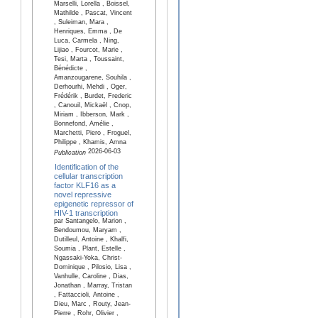
Marselli, Lorella , Boissel,
Mathilde , Pascat, Vincent
, Suleiman, Mara ,
Henriques, Emma , De
Luca, Carmela , Ning,
Lijiao , Fourcot, Marie ,
Tesi, Marta , Toussaint,
Bénédicte ,
Amanzougarene, Souhila ,
Derhourhi, Mehdi , Oger,
Frédérik , Burdet, Frederic
, Canouil, Mickaël , Cnop,
Miriam , Ibberson, Mark ,
Bonnefond, Amélie ,
Marchetti, Piero , Froguel,
Philippe , Khamis, Amna
2026-06-03
Publication
Identification of the
cellular transcription
factor KLF16 as a
novel repressive
epigenetic repressor of
HIV-1 transcription
par Santangelo, Marion ,
Bendoumou, Maryam ,
Dutilleul, Antoine , Khalfi,
Soumia , Plant, Estelle ,
Ngassaki-Yoka, Christ-
Dominique , Pilosio, Lisa ,
Vanhulle, Caroline , Dias,
Jonathan , Marray, Tristan
, Fattaccioli, Antoine ,
Dieu, Marc , Routy, Jean-
Pierre , Rohr, Olivier ,