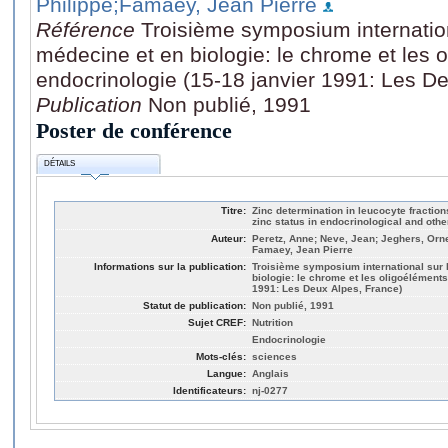
Philippe
;Famaey, Jean Pierre
Référence
Troisième symposium internation
médecine et en biologie: le chrome et les 
endocrinologie (15-18 janvier 1991: Les D
Publication
Non publié, 1991
Poster de conférence
DÉTAILS
Titre:
Zinc determination in leucocyte fractio
zinc status in endocrinological and oth
Auteur:
Peretz, Anne; Neve, Jean; Jeghers, Orner
Famaey, Jean Pierre
Informations sur la publication:
Troisième symposium international sur 
biologie: le chrome et les oligoéléments
1991: Les Deux Alpes, France)
Statut de publication:
Non publié, 1991
Sujet CREF:
Nutrition
Endocrinologie
Mots-clés:
sciences
Langue:
Anglais
Identificateurs:
nj-0277