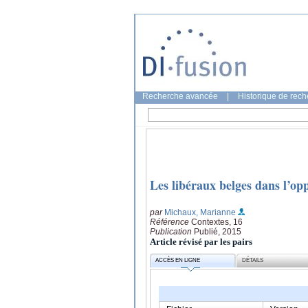
Recherche avancée
|
Historique de rec
Les libéraux belges dans l’op
par
Michaux, Marianne
Référence
Contextes, 16
Publication
Publié, 2015
Article révisé par les pairs
ACCÈS EN LIGNE
DÉTAILS