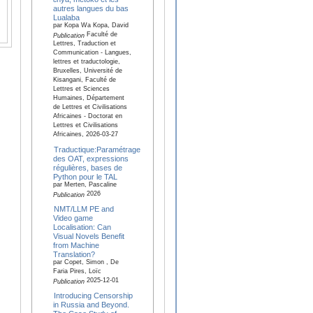
autres langues du bas
Lualaba
par Kopa Wa Kopa, David
Faculté de
Publication
Lettres, Traduction et
Communication - Langues,
lettres et traductologie,
Bruxelles, Université de
Kisangani, Faculté de
Lettres et Sciences
Humaines, Département
de Lettres et Civilisations
Africaines - Doctorat en
Lettres et Civilisations
Africaines, 2026-03-27
Traductique:Paramétrage
des OAT, expressions
régulières, bases de
Python pour le TAL
par Merten, Pascaline
2026
Publication
NMT/LLM PE and
Video game
Localisation: Can
Visual Novels Benefit
from Machine
Translation?
par Copet, Simon , De
Faria Pires, Loïc
2025-12-01
Publication
Introducing Censorship
in Russia and Beyond.