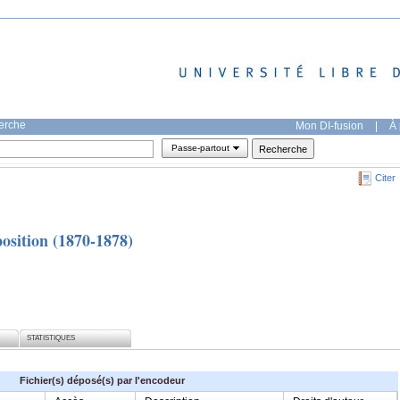
herche
Mon DI-fusion
|
À 
Passe-partout
Citer
position (1870-1878)
STATISTIQUES
Fichier(s) déposé(s) par l'encodeur