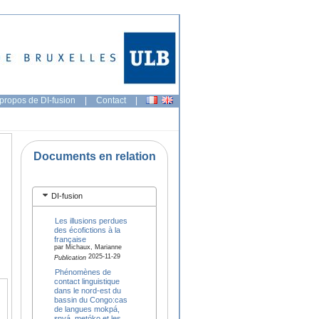
propos de DI-fusion
|
Contact
|
Documents en relation
DI-fusion
Les illusions perdues
des écofictions à la
française
par Michaux, Marianne
2025-11-29
Publication
Phénomènes de
contact linguistique
dans le nord-est du
bassin du Congo:cas
de langues mokpá,
ɛnyá, metóko et les