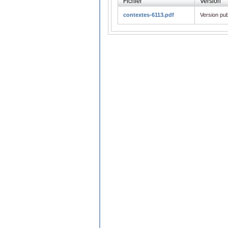
Fichier
Version
contextes-6113.pdf
Version pub