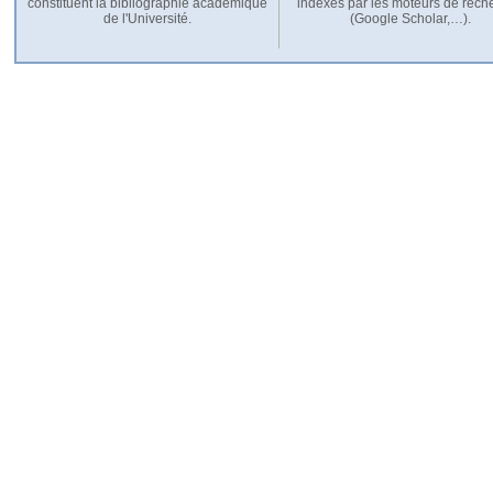
constituent la bibliographie académique
indexés par les moteurs de rech
de l'Université.
(Google Scholar,…).