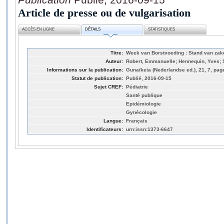
Article de presse ou de vulgarisation
ACCÈS EN LIGNE
DÉTAILS
STATISTIQUES
Titre:
Week van Borstvoeding : Stand van za
Auteur:
Robert, Emmanuelle; Hennequin, Yves; 
Informations sur la publication:
Gunaïkeia (Nederlandse ed.), 21, 7, pag
Statut de publication:
Publié, 2016-09-15
Sujet CREF:
Pédiatrie
Santé publique
Epidémiologie
Gynécologie
Langue:
Français
Identificateurs:
urn:issn:1373-6647