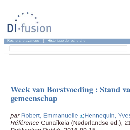
Recherche avancée
|
Historique de recherche
Week van Borstvoeding : Stand va
gemeenschap
par
Robert, Emmanuelle
;Hennequin, Yve
Référence
Gunaïkeia (Nederlandse ed.), 2
Publication
Publié, 2016-09-15