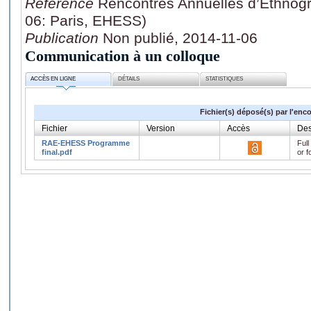
Référence
Rencontres Annuelles d’Ethnog
06: Paris, EHESS)
Publication
Non publié, 2014-11-06
Communication à un colloque
ACCÈS EN LIGNE
DÉTAILS
STATISTIQUES
Fichier(s) déposé(s) par l'enc
Fichier
Version
Accès
Des
RAE-EHESS Programme
Full
final.pdf
or f