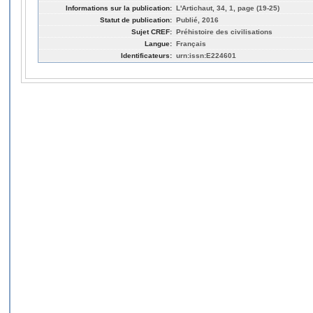
Informations sur la publication:
L'Artichaut, 34, 1, page (19-25)
Statut de publication:
Publié, 2016
Sujet CREF:
Préhistoire des civilisations
Langue:
Français
Identificateurs:
urn:issn:E224601