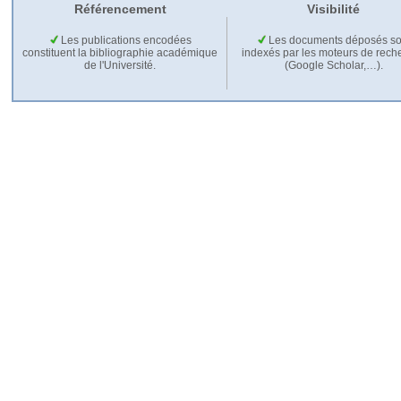
Référencement
Visibilité
Les publications encodées
Les documents déposés so
constituent la bibliographie académique
indexés par les moteurs de rech
de l'Université.
(Google Scholar,…).