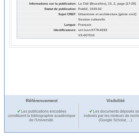
Informations sur la publication:
La Cité (Bruxelles), 13, 2, page (17-29)
Statut de publication:
Publié, 1935-02
Sujet CREF:
Urbanisme et architecture [génie civil]
Gestion culturelle
Langue:
Français
Identificateurs:
urn:issn:0778-8282
VX-007010
Référencement
Visibilité
Les publications encodées
Les documents déposés so
constituent la bibliographie académique
indexés par les moteurs de rech
de l'Université.
(Google Scholar,…).