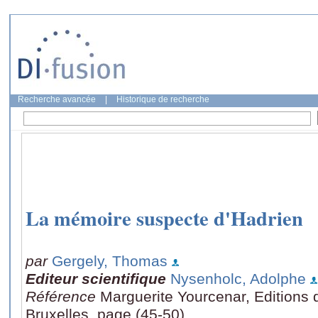
Recherche avancée
|
Historique de recherche
La mémoire suspecte d'Hadrien
par
Gergely, Thomas
Editeur scientifique
Nysenholc, Adolphe
Référence
Marguerite Yourcenar, Editions de
Bruxelles, page (45-50)