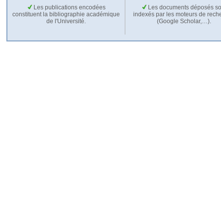
Les publications encodées
Les documents déposés so
constituent la bibliographie académique
indexés par les moteurs de rech
de l'Université.
(Google Scholar,…).